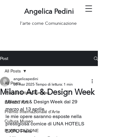
Angelica Pedini
l'arte come Comunicazione
Post
All Posts
angelicapedini
All Posts
30 mar 2025
Tempo di lettura: 1 min
Milano Art & Design Week
Premio Artista europeo
Milano Art & Design Week dal 29 
EXHIBITION
marzo al 13 aprile .
Premio Internazionale d'Arte
le mie opere saranno esposte nella 
Cultura Museo
prestigiosa cornice di UNA HOTELS 
PUBBLICAZIONE
EXPO Fiera