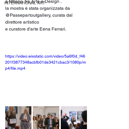
a MIlano, tra Arte e Design .
INTERNATIONAL ART
la mostra è stata organizzata da 
@Passepartoutgallery, curata dal 
direttore artistico 
e curatore d'arte Eena Ferrari.
https://video.wixstatic.com/video/5a6f0d_f46
201f3877348acbfb01de3421cbac3/1080p/m
p4/file.mp4